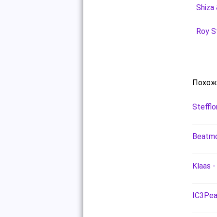
Shiza
Roy S
Похож
Stefflo
Beatmo
Klaas -
IC3Pea