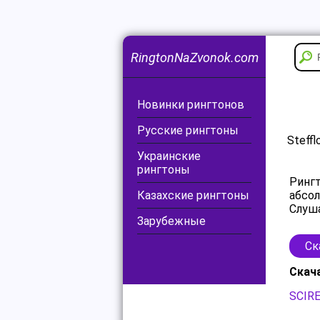
RingtonNaZvonok.com
Новинки рингтонов
Русские рингтоны
Steffl
Украинские
рингтоны
Рингт
Казахские рингтоны
абсол
Слуша
Зарубежные
Ск
Скач
SCIRE