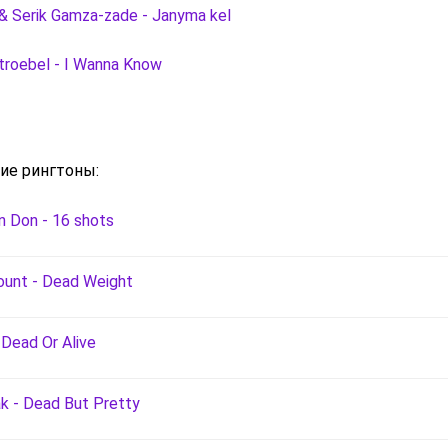
 & Serik Gamza-zade - Janyma kel
troebel - I Wanna Know
ие рингтоны:
n Don - 16 shots
unt - Dead Weight
 Dead Or Alive
k - Dead But Pretty