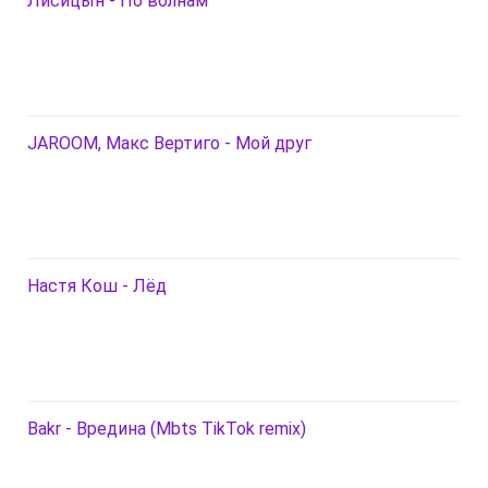
Лисицын - По волнам
JAROOM, Макс Вертиго - Мой друг
Настя Кош - Лёд
Bakr - Вредина (Mbts TikTok remix)