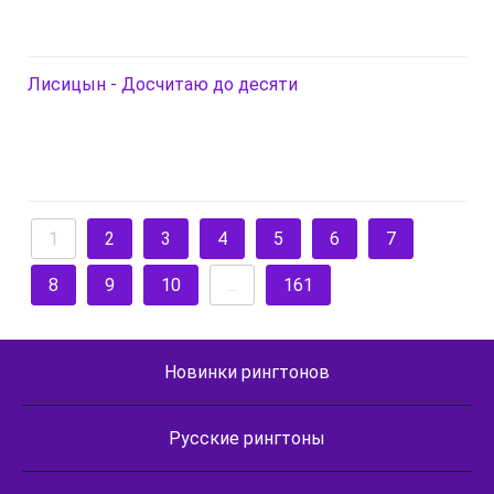
Лисицын - Досчитаю до десяти
1
2
3
4
5
6
7
8
9
10
...
161
Новинки рингтонов
Русские рингтоны