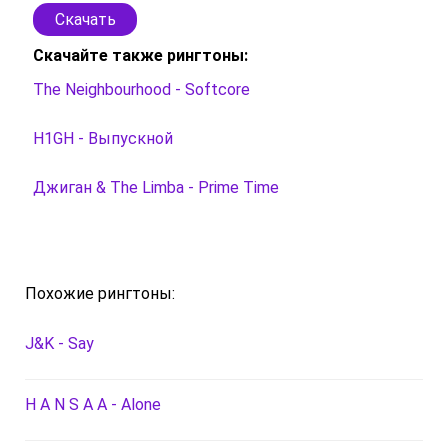
Скачать
Скачайте также рингтоны:
The Neighbourhood - Softcore
H1GH - Выпускной
Джиган & The Limba - Prime Time
Похожие рингтоны:
J&K - Say
H A N S A A - Alone