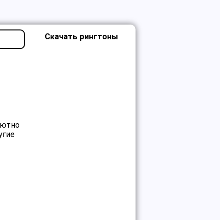
Скачать рингтоны
лютно
угие