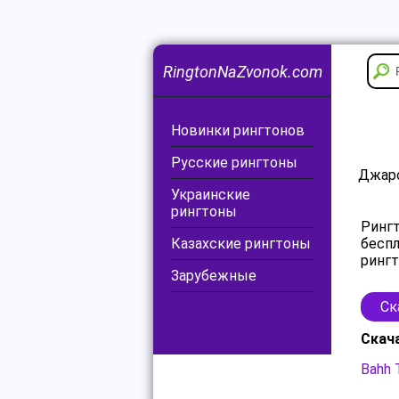
RingtonNaZvonok.com
Новинки рингтонов
Русские рингтоны
Джаро
Украинские
рингтоны
Рингт
Казахские рингтоны
беспл
рингт
Зарубежные
Ск
Скач
Bahh 