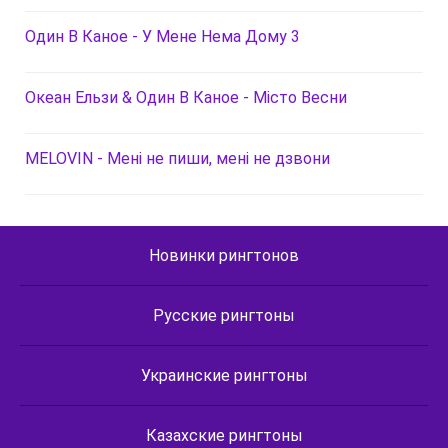
Один В Каное - У Мене Нема Дому 3
Океан Ельзи & Один В Каное - Місто Весни
MELOVIN - Мені не пиши, мені не дзвони
Новинки рингтонов
Русские рингтоны
Украинские рингтоны
Казахские рингтоны