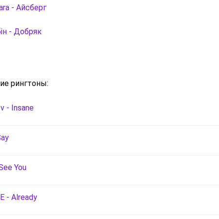
ara - Айсберг
ін - Добряк
ие рингтоны:
v - Insane
Say
 See You
E - Already