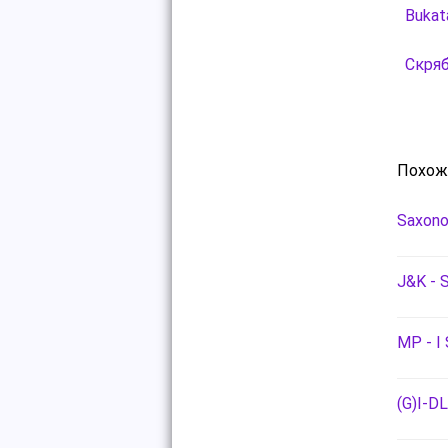
Bukat
Скряб
Похож
Saxono
J&K - 
MP - I
(G)I-DL