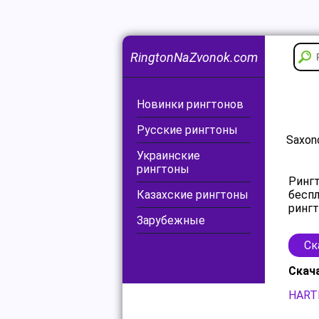
RingtonNaZvonok.com
Новинки рингтонов
Русские рингтоны
Saxono
Украинские
рингтоны
Рингт
Казахские рингтоны
беспл
рингт
Зарубежные
Ск
Скач
HARTM