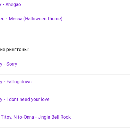
 - Ahegao
ee - Messa (Halloween theme)
ие рингтоны:
y - Sorry
 - Falling down
 - I dont need your love
 Titov, Nito-Onna - Jingle Bell Rock