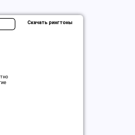
Скачать рингтоны
ютно
гие