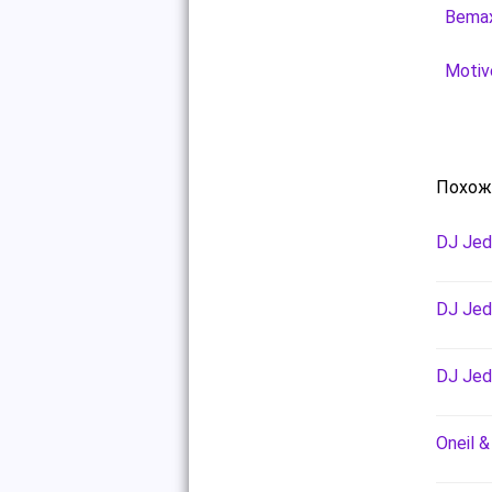
Bemax
Motiv
Похож
DJ Jed
DJ Jedy
DJ Jedy
Oneil &