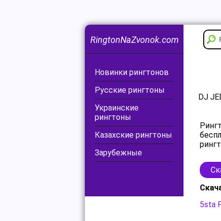
RingtonNaZvonok.com
Новинки рингтонов
Русские рингтоны
DJ JED
Украинские
рингтоны
Рингт
Казахские рингтоны
беспл
рингт
Зарубежные
Ск
Скач
5sta 