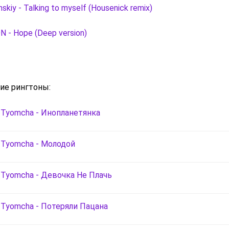
skiy - Talking to myself (Housenick remix)
N - Hope (Deep version)
ие рингтоны:
& Tyomcha - Инопланетянка
& Tyomcha - Молодой
& Tyomcha - Девочка Не Плачь
& Tyomcha - Потеряли Пацана