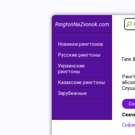
RingtonNaZvonok.com
Новинки рингтонов
Русские рингтоны
Tanir
Украинские
рингтоны
Рингт
Казахские рингтоны
абсол
Слуша
Зарубежные
Ск
Скач
София