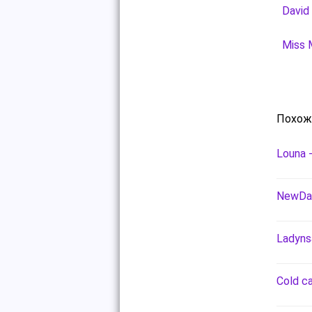
David
Miss 
Похож
Louna 
NewDad
Ladyns
Cold ca