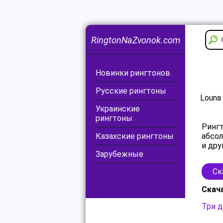
RingtonNaZvonok.com
Новинки рингтонов
Русские рингтоны
Louna
Украинские
рингтоны
Рингт
Казахские рингтоны
абсол
и дру
Зарубежные
Ск
Скач
Три д