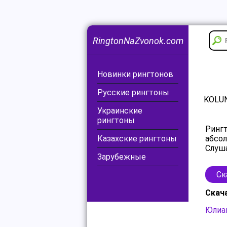
RingtonNaZvonok.com
Новинки рингтонов
Русские рингтоны
KOLUN
Украинские
рингтоны
Рингт
Казахские рингтоны
абсол
Слуша
Зарубежные
Ск
Скач
Юлиан