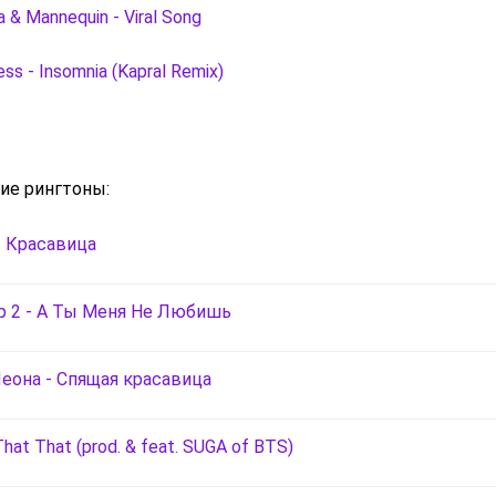
a & Mannequin - Viral Song
ess - Insomnia (Kapral Remix)
ие рингтоны:
- Красавица
р 2 - А Ты Меня Не Любишь
еона - Спящая красавица
That That (prod. & feat. SUGA of BTS)