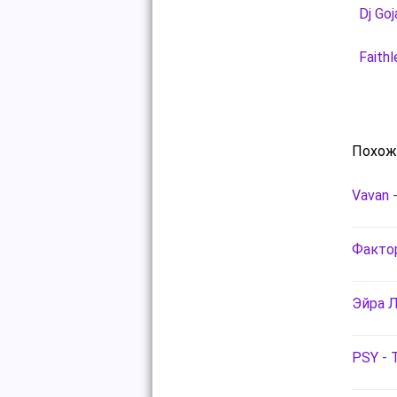
Dj Goj
Faithl
Похож
Vavan 
Факто
Эйра Л
PSY - 