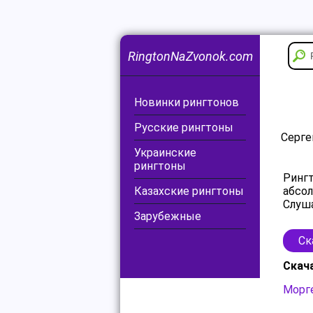
RingtonNaZvonok.com
Новинки рингтонов
Русские рингтоны
Серге
Украинские
рингтоны
Рингт
Казахские рингтоны
абсол
Слуша
Зарубежные
Ск
Скач
Морг