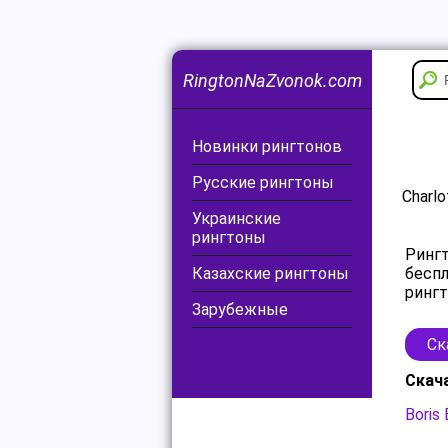
RingtonNaZvonok.com
Новинки рингтонов
Русские рингтоны
Charlo
Украинские
рингтоны
Рингт
Казахские рингтоны
беспл
рингт
Зарубежные
Ск
Скач
Boris 