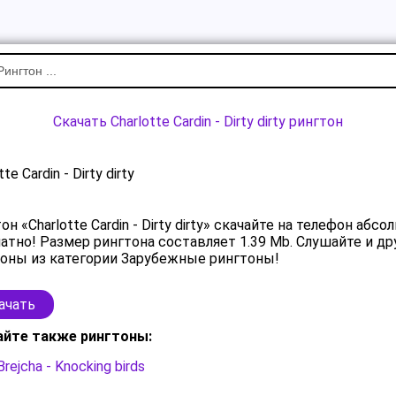
Скачать Charlotte Cardin - Dirty dirty рингтон
tte Cardin - Dirty dirty
он «Charlotte Cardin - Dirty dirty» скачайте на телефон абс
атно! Размер рингтона составляет 1.39 Mb. Слушайте и др
оны из категории Зарубежные рингтоны!
ачать
айте также рингтоны:
Brejcha - Knocking birds