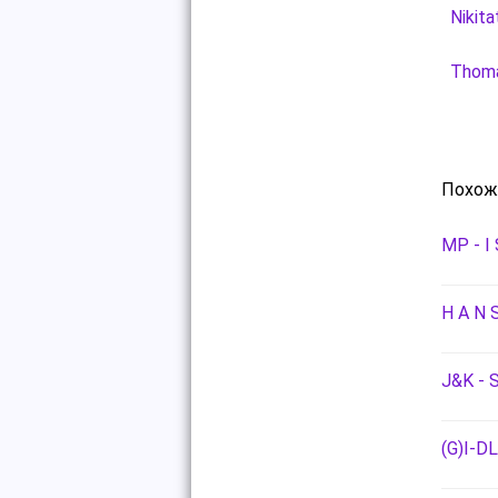
Nikit
Thoma
Похож
MP - I
H A N S
J&K - 
(G)I-DL