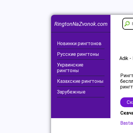
RingtonNaZvonok.com
Новинки рингтонов
Русские рингтоны
Adik -
Украинские
рингтоны
Рингт
Казахские рингтоны
беспл
рингт
Зарубежные
Ск
Скач
Basta