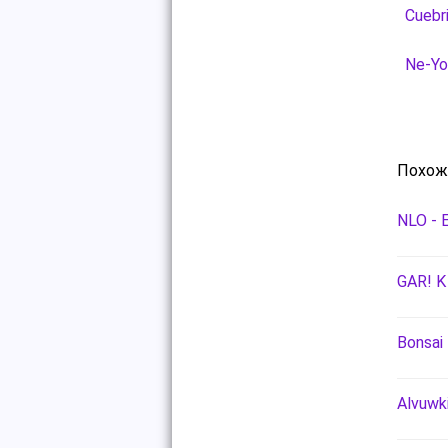
Cuebri
Ne-Yo
Похож
NLO - 
GAR! K
Bonsai
Alvuwki