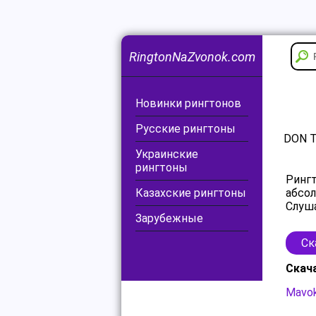
RingtonNaZvonok.com
Новинки рингтонов
Русские рингтоны
DON T
Украинские
рингтоны
Рингт
Казахские рингтоны
абсол
Слуша
Зарубежные
Ск
Скач
Mavok